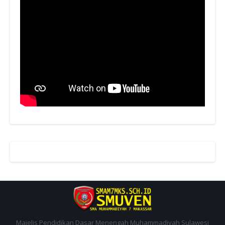
Majelis Pendidikan Dasar Menengah Muhammadiyah Sulawesi