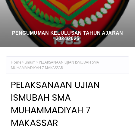
Bimbingan Teknis : Penerapan Sistem Administrasi
Paperless Menggunakan Google Workspace Bagi
Tenaga Kependidikan
Home
umum
PELAKSANAAN UJIAN ISMUBAH SMA
MUHAMMADIYAH 7 MAKASSAR
PELAKSANAAN UJIAN
ISMUBAH SMA
MUHAMMADIYAH 7
MAKASSAR