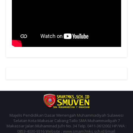
Majelis Pendidikan Dasar Menengah Muhammadiyah Sulawesi
Selatan Kota Makasar Cabang Tallo SMA Muhammadiyah 7
Makassar Jalan Muhammad Jufri No. 34 Telp. 0411-3612002 HP/WA :
0853-4030-9316 Website : www.smam7mks.sch.id Email: