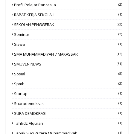
Profil Pelajar Pancasila
(2)
RAPAT KERJA SEKOLAH
(1)
SEKOLAH PENGGERAK
(22)
Seminar
(2)
Siswa
(1)
SMA MUHAMMADIYAH 7 MAKASSAR
(15)
SMUVEN NEWS
(51)
Sosial
(8)
Spmb
(3)
Startup
(1)
Suarademokrasi
(1)
SURA DEMOKRASI
(1)
Tahfidz Alquran
(1)
Tapak Suci Putera Muhammadiyah
(1)