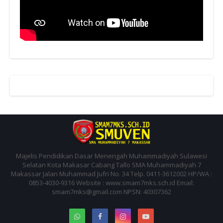
Majelis Pendidikan Dasar Menengah Muhammadiyah Sulawesi
Selatan Kota Makasar Cabang Tallo SMA Muhammadiyah 7
Makassar Jalan Muhammad Jufri No. 34 Telp. 0411-3612002 HP/WA :
0853-4030-9316 Website : www.smam7mks.sch.id Email:
smam7mks@gmail.com NPSN: 40307362