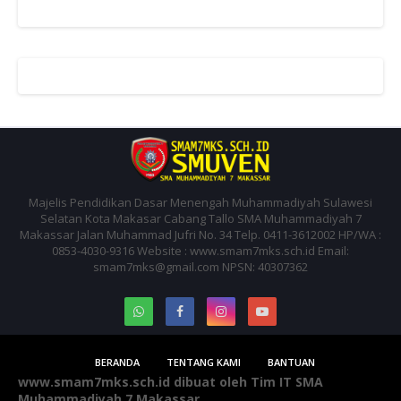
Majelis Pendidikan Dasar Menengah Muhammadiyah Sulawesi
Selatan Kota Makasar Cabang Tallo SMA Muhammadiyah 7
Makassar Jalan Muhammad Jufri No. 34 Telp. 0411-3612002 HP/WA :
0853-4030-9316 Website : www.smam7mks.sch.id Email:
smam7mks@gmail.com NPSN: 40307362
BERANDA
TENTANG KAMI
BANTUAN
www.smam7mks.sch.id dibuat oleh Tim IT SMA
Muhammadiyah 7 Makassar