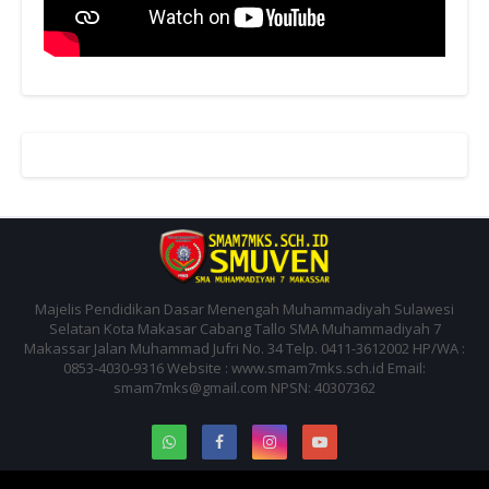
Majelis Pendidikan Dasar Menengah Muhammadiyah Sulawesi
Selatan Kota Makasar Cabang Tallo SMA Muhammadiyah 7
Makassar Jalan Muhammad Jufri No. 34 Telp. 0411-3612002 HP/WA :
0853-4030-9316 Website : www.smam7mks.sch.id Email:
smam7mks@gmail.com NPSN: 40307362