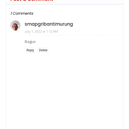
1 Comments
smapgribantimurung
July 1, 2022 at 1:12 AM
Bagus
Reply
Delete